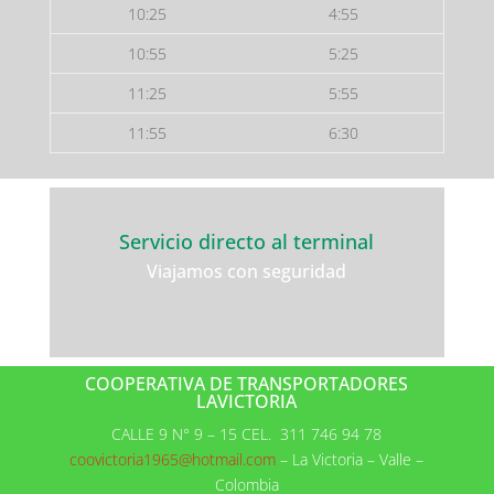
10:25
4:55
10:55
5:25
11:25
5:55
11:55
6:30
Servicio directo al terminal
Viajamos con seguridad
COOPERATIVA DE TRANSPORTADORES
LAVICTORIA
CALLE 9 N° 9 – 15 CEL. 311 746 94 78
coovictoria1965@hotmail.com
– La Victoria – Valle –
Colombia