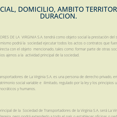
CIAL, DOMICILIO, AMBITO TERRITO
DURACION.
DE LA VIRGINIA S.A. tendrá como objeto social la prestación del se
l mismo podrá la sociedad ejecutar todos los actos o contratos que fue
directa con el objeto mencionado, tales como: formar parte de otras soc
ios ajenos a la actividad principal de la sociedad.
portadores de La Virginia S.A. es una persona de derecho privado, e
rimonio social variable e ilimitado, regulado por la ley y los principios
emocráticos y humanos.
cipal de la Sociedad de Transportadores de la Virginia S.A. será La Vi
 y Pereira, pero podrá extenderlo a todo el país o establecer oficinas o s