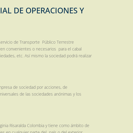
RIAL DE
OPERACIONES Y
rvicio de Transporte Público Terrestre
ren convenientes o necesarios para el cabal
iedades, etc. Así mismo la sociedad podrá realizar
mpresa de sociedad por acciones, de
 universales de las sociedades anónimas y los
rginia Risaralda Colombia y tiene como ámbito de
edes en cualquier parte del país o del exterior