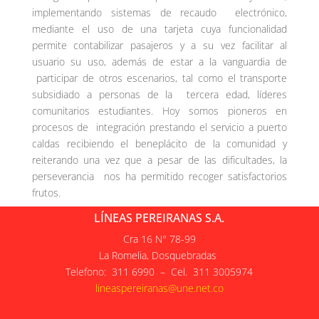
implementando sistemas de recaudo electrónico,
mediante el uso de una tarjeta cuya funcionalidad
permite contabilizar pasajeros y a su vez facilitar al
usuario su uso, además de estar a la vanguardia de
participar de otros escenarios, tal como el transporte
subsidiado a personas de la tercera edad, líderes
comunitarios estudiantes. Hoy somos pioneros en
procesos de integración prestando el servicio a puerto
caldas recibiendo el beneplácito de la comunidad y
reiterando una vez que a pesar de las dificultades, la
perseverancia nos ha permitido recoger satisfactorios
frutos.
LÍNEAS PEREIRANAS S.A.
Cra 16 N° 78-99
La Romelia, Dosquebradas
Telefono: 311 6990 – Cel. 311 3005974
lineaspereiranas@une.net.co