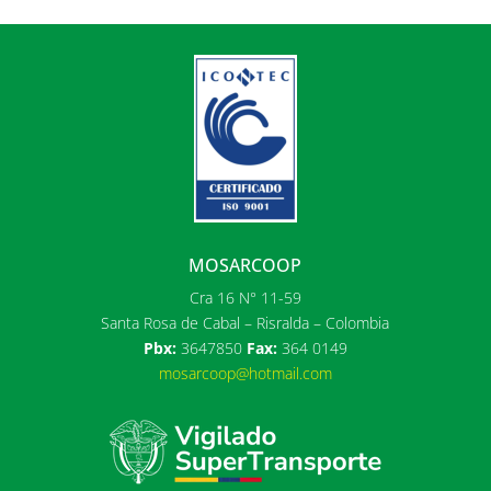
MOSARCOOP
Cra 16 N° 11-59
Santa Rosa de Cabal – Risralda – Colombia
Pbx:
3647850
Fax:
364 0149
mosarcoop@hotmail.com