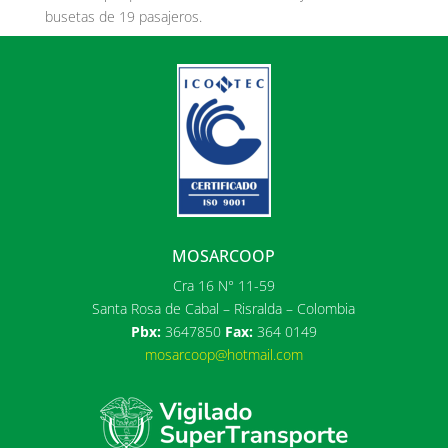
busetas de 19 pasajeros.
MOSARCOOP
Cra 16 N° 11-59
Santa Rosa de Cabal – Risralda – Colombia
Pbx:
3647850
Fax:
364 0149
mosarcoop@hotmail.com