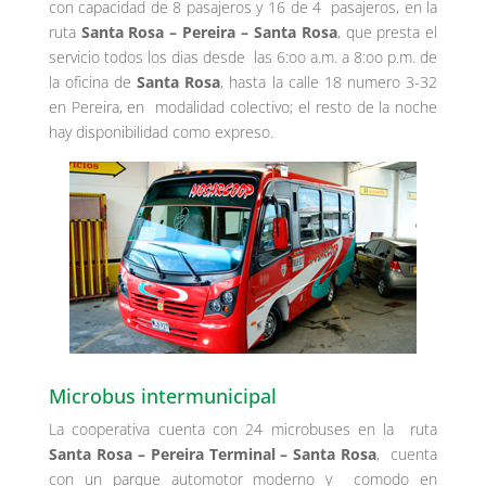
con capacidad de 8 pasajeros y 16 de 4 pasajeros, en la
ruta
Santa Rosa – Pereira – Santa Rosa
, que presta el
servicio todos los dias desde las 6:oo a.m. a 8:oo p.m. de
la oficina de
Santa Rosa
, hasta la calle 18 numero 3-32
en Pereira, en modalidad colectivo; el resto de la noche
hay disponibilidad como expreso.
Microbus intermunicipal
La cooperativa cuenta con 24 microbuses en la ruta
Santa Rosa – Pereira Terminal – Santa Rosa
, cuenta
con un parque automotor moderno y comodo en