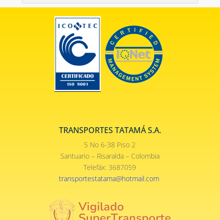
TRANSPORTES TATAMÁ S.A.
5 No 6-38 Piso 2
Santuario – Risaralda – Colombia
Telefáx: 3687059
transportestatama@hotmail.com