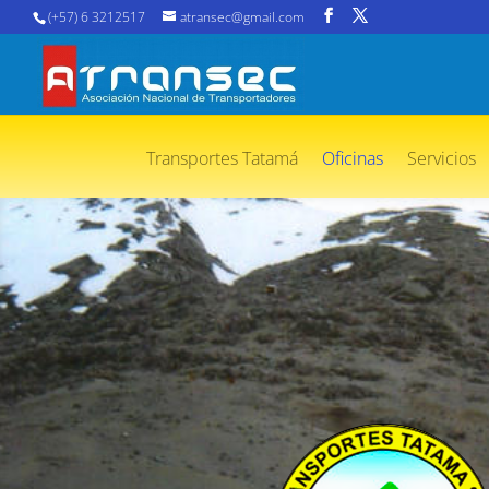
(+57) 6 3212517
atransec@gmail.com
Transportes Tatamá
Oficinas
Servicios